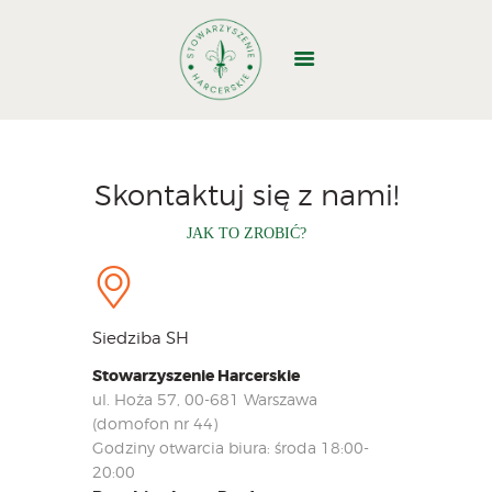
GŁÓWNA
O NAS
Skontaktuj się z nami!
DOŁĄCZ
JAK TO ZROBIĆ?
WYJAZDY
WŁADZE
STRUKTURA
DOKUMENTY
Siedziba SH
BAZA BIWAKOWA
Stowarzyszenie Harcerskie
KONTAKT
ul. Hoża 57, 00-681 Warszawa
(domofon nr 44)
1,5%
Godziny otwarcia biura: środa 18:00-
20:00