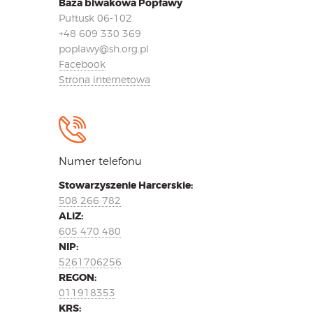
Baza biwakowa Popławy
Pułtusk 06-102
+48 609 330 369
poplawy@sh.org.pl
Facebook
Strona internetowa
Numer telefonu
Stowarzyszenie Harcerskie:
508 266 782
ALiZ:
605 470 480
NIP:
5261706256
REGON:
011918353
KRS: