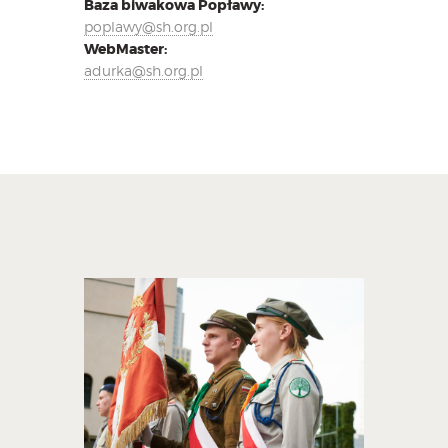
Baza biwakowa Popławy:
poplawy@sh.org.pl
WebMaster:
adurka@sh.org.pl