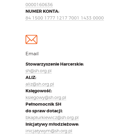
0000160636
NUMER KONTA:
84 1500 1777 1217 7001 1433 0000
Email
Stowarzyszenie Harcerskie:
sh@sh.org.pl
ALiZ:
aliz@sh.org.pl
Księgowość:
ksiegowy@sh.org.pl
Pełnomocnik SH
do spraw dotacji:
bkapturkiewicz@sh.org.pl
Inicjatywy młodzieżowe:
inicjatywym@sh.org.pl