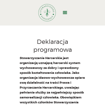
GŁÓWNA
O NAS
Deklaracja
DOŁĄCZ
programowa
WYJAZDY
WŁADZE
Stowarzyszenie Harcerskie jest
organizacją uznającą harcerski system
STRUKTURA
wychowawczy za dobry i sprawdzony
DOKUMENTY
sposób kształtowania człowieka. Jako
organizacja ideowo-wychowawcza opiera
BAZA BIWAKOWA
swą działalność na treści Prawa i
KONTAKT
Przyrzeczenia Harcerskiego, uważając
1,5%
pełnienie służby za najpełniejszy sposób
samorealizacji człowieka. Obowiązkiem
wszystkich członków Stowarzyszenia