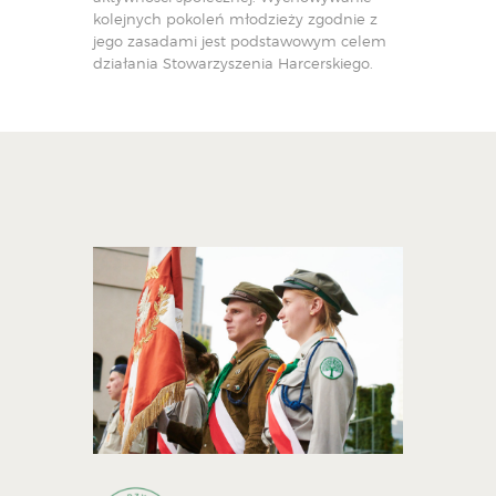
kolejnych pokoleń młodzieży zgodnie z
jego zasadami jest podstawowym celem
działania Stowarzyszenia Harcerskiego.