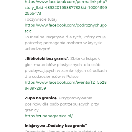
https://www.facebook.com/permalink.php?
story_fbid=489220155887732&id=10004399
2555473
i oczywiście tutaj:
https://www.facebook.com/podroznychugo
scic
To idealna inicjatywa dla tych, którzy czują
potrzebę pomagania osobom w kryzysie
uchodźczym!
„Biblioteki bez granic”.
Zbiórka książek,
gier, materiałów plastycznych, dla osób
przebywających w zamkniętych ośrodkach
dla cudzoziemców w Polsce.
https://www.facebook.com/events/1215528
848972959
Zupa na granicę.
Przygotowywanie
posiłków dla osób potrzebujących przy
granicy:
https://zupanagranice.pl/
Inicjatywa „Rodziny bez granic”
.
Organizuje i koordynuje wiele działań, w