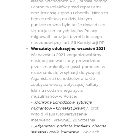
kresów wschodnich RP. „Irańska pomoc
uchroniła Polaków przed represjami
oraz śmiercią z głodu i chorób.” Niech to
będzie refleksją na dziś. Na tym
punkcie można było także dowiedzieć
się, do jakich innych krajów Polacy
migrowali – oraz jak brzmi i do czego
nas zobowiązuje
art. 56 Konstytucji RP
.
Warsztaty edukacyjne, wrzesień 2021
We wrześniu 2021 zorganizowaliśmy
następujące warsztaty, prowadzone
przez znamienitych gości, pomocne w
rozeznaniu się w sytuacji dotyczącej
Afganistanu i uchodźców, a także
zdobyciu wiedzy dotyczącej kultury
Islamu i codziennego życia
muzułmanów w Polsce:
– „
Ochrona uchodźców, sytuacja
migrantów – kontekst prawny
”, prof.
Witold Klaus (Stowarzyszenie
Interwencji Prawnej), 20 września
– „
Afganistan: podłoża konfliktu, obecna
sytuacja i realia kulturowe
”, Wojciech