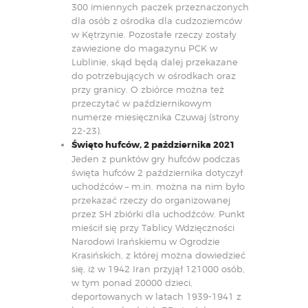
300 imiennych paczek przeznaczonych
dla osób z ośrodka dla cudzoziemców
w Kętrzynie. Pozostałe rzeczy zostały
zawiezione do magazynu PCK w
Lublinie, skąd będą dalej przekazane
do potrzebujących w ośrodkach oraz
przy granicy. O zbiórce można też
przeczytać w
październikowym
numerze miesięcznika Czuwaj
(strony
22-23).
Święto hufców, 2 października 2021
Jeden z punktów gry hufców podczas
święta hufców 2 października dotyczył
uchodźców – m.in. można na nim było
przekazać rzeczy do organizowanej
przez SH zbiórki dla uchodźców. Punkt
mieścił się przy
Tablicy Wdzięczności
Narodowi Irańskiemu
w Ogrodzie
Krasińskich, z której można dowiedzieć
się, iż w 1942 Iran przyjął 121000 osób,
w tym ponad 20000 dzieci,
deportowanych w latach 1939-1941 z