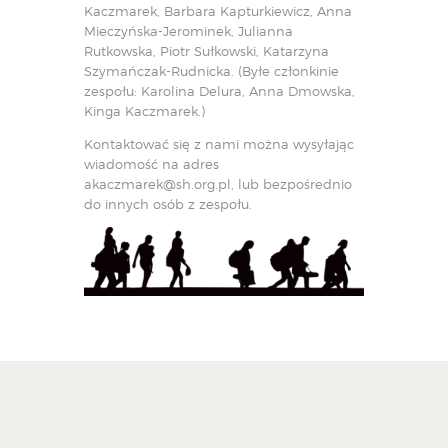
Kaczmarek, Barbara Kapturkiewicz, Anna
Mieczyńska-Jerominek, Julianna
Rutkowska, Piotr Sułkowski, Katarzyna
Szymańczak-Rudnicka. (Byłe członkinie
zespołu: Karolina Delura, Anna Dmowska,
Kinga Kaczmarek.)
Kontaktować się z nami można wysyłając
wiadomość na adres
akaczmarek@sh.org.pl
, lub bezpośrednio
do innych osób z zespołu.