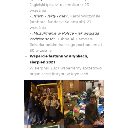
Jagielski (pisarz, dziennikarz), 23
września
– „
Islam – fakty i mity
”, Karol Wilczyński
(arabista, fundacja SalamLab), 27
września
– „
Muzułmanie w Polsce – jak wygląda
codzienność?
”, Lubna Al-Hamdani
(lekarka polsko-irackiego pochodzenia),
30 września
Wsparcie festynu w Krynkach,
sierpień 2021
W sierpniu 2021 wsparliśmy sprzętowo
organizację festynu w Krynkach.