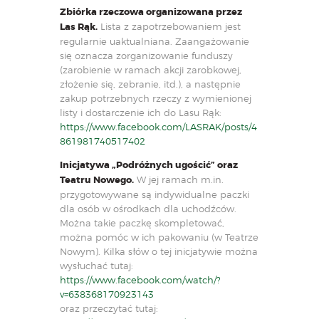
Zbiórka rzeczowa organizowana przez
Las Rąk.
Lista z zapotrzebowaniem jest
regularnie uaktualniana. Zaangażowanie
się oznacza zorganizowanie funduszy
(zarobienie w ramach akcji zarobkowej,
złożenie się, zebranie, itd.), a następnie
zakup potrzebnych rzeczy z wymienionej
listy i dostarczenie ich do Lasu Rąk:
https://www.facebook.com/LASRAK/posts/4
861981740517402
Inicjatywa „Podróżnych ugościć” oraz
Teatru Nowego.
W jej ramach m.in.
przygotowywane są indywidualne paczki
dla osób w ośrodkach dla uchodźców.
Można takie paczkę skompletować,
można pomóc w ich pakowaniu (w Teatrze
Nowym). Kilka słów o tej inicjatywie można
wysłuchać tutaj:
https://www.facebook.com/watch/?
v=638368170923143
oraz przeczytać tutaj: