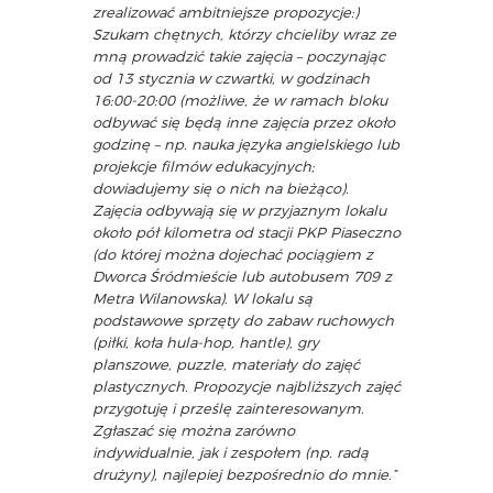
zrealizować ambitniejsze propozycje:)
Szukam chętnych, którzy chcieliby wraz ze
mną prowadzić takie zajęcia – poczynając
od 13 stycznia w czwartki, w godzinach
16:00-20:00 (możliwe, że w ramach bloku
odbywać się będą inne zajęcia przez około
godzinę – np. nauka języka angielskiego lub
projekcje filmów edukacyjnych;
dowiadujemy się o nich na bieżąco).
Zajęcia odbywają się w przyjaznym lokalu
około pół kilometra od stacji PKP Piaseczno
(do której można dojechać pociągiem z
Dworca Śródmieście lub autobusem 709 z
Metra Wilanowska). W lokalu są
podstawowe sprzęty do zabaw ruchowych
(piłki, koła hula-hop, hantle), gry
planszowe, puzzle, materiały do zajęć
plastycznych. Propozycje najbliższych zajęć
przygotuję i prześlę zainteresowanym.
Zgłaszać się można zarówno
indywidualnie, jak i zespołem (np. radą
drużyny), najlepiej bezpośrednio do mnie.”