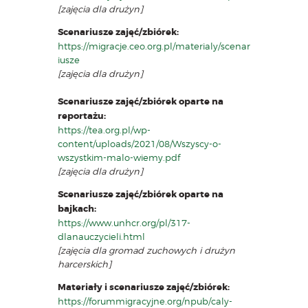
[zajęcia dla drużyn]
Scenariusze zajęć/zbiórek:
https://migracje.ceo.org.pl/materialy/scenar
iusze
[zajęcia dla drużyn]
Scenariusze zajęć/zbiórek oparte na
reportażu:
https://tea.org.pl/wp-
content/uploads/2021/08/Wszyscy-o-
wszystkim-malo-wiemy.pdf
[zajęcia dla drużyn]
Scenariusze zajęć/zbiórek oparte na
bajkach:
https://www.unhcr.org/pl/317-
dlanauczycieli.html
[zajęcia dla gromad zuchowych i drużyn
harcerskich]
Materiały i scenariusze zajęć/zbiórek:
https://forummigracyjne.org/npub/caly-