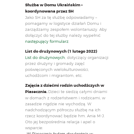
Służba w Domu Ukraińskim –
koordynowana przez SH
Jako SH za tę służbę odpowiadamy –
pomagamy w logistyce działań Domu i
zarządzamy zespołem wolontariuszy. Aby
dołączyć do tej służby należy wypełnić
następujący formularz
.
List do drużynowych (1 lutego 2022)
List do drużynowych
, dotyczący organizacji
przez drużyny i gromady zajęć
poświęconych wielokulturowości,
uchodźcom i migrantom, etc.
Zajęcia z dziećmi rodzin uchodźczych w
Piasecznie.
Dzieci te siedzą całymi dniami
w domach z rodzeństwem i rodzicami, w
zasadzie nigdzie nie wychodzą. W
nadchodzącym półroczu służbę na ich
rzecz koordynować będzie hm. Ania M-J.
Oto jej bezpośrednia relacja i apel o
wsparcie:
„W Piasecznie byłam dwukrotnie w