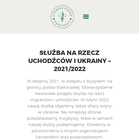
GŁÓWNA
O NAS
SŁUŻBA NA RZECZ
DOŁĄCZ
UCHODŹCÓW I UKRAINY –
2021/2022
WYJAZDY
WŁADZE
W sierpniu 2021, w związku z kryzysem na
STRUKTURA
granicy polsko-białoruskiej, Stowarzyszenie
Harcerskie podjęło służbę na rzecz
DOKUMENTY
migrantów i uchodźców. W lutym 2022
BAZA BIWAKOWA
naszą służbą objęliśmy także ofiary wojny
w Ukrainie. Na niniejszej stronie
KONTAKT
przedstawiamy inicjatywy, które w ramach
1,5%
naszej służby podejmujemy. Działamy w
porozumieniu z innymi organizacjami
harcerskimi oraz pozarządowymi.