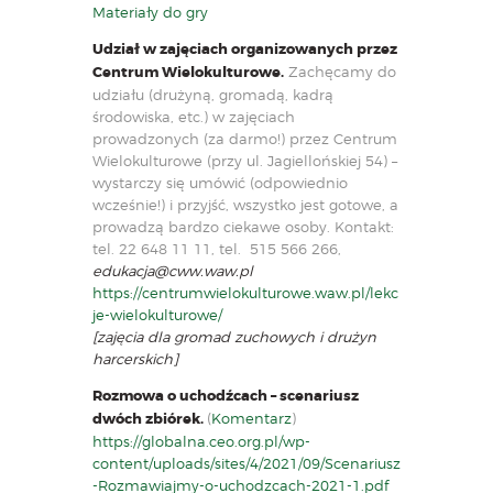
Materiały do gry
Udział w zajęciach organizowanych przez
Centrum Wielokulturowe.
Zachęcamy do
udziału (drużyną, gromadą, kadrą
środowiska, etc.) w zajęciach
prowadzonych (za darmo!) przez Centrum
Wielokulturowe (przy ul. Jagiellońskiej 54) –
wystarczy się umówić (odpowiednio
wcześnie!) i przyjść, wszystko jest gotowe, a
prowadzą bardzo ciekawe osoby. Kontakt:
tel. 22 648 11 11, tel. 515 566 266,
edukacja@cww.waw.pl
https://centrumwielokulturowe.waw.pl/lekc
je-wielokulturowe/
[zajęcia dla gromad zuchowych i drużyn
harcerskich]
Rozmowa o uchodźcach – scenariusz
dwóch zbiórek.
(
Komentarz
)
https://globalna.ceo.org.pl/wp-
content/uploads/sites/4/2021/09/Scenariusz
-Rozmawiajmy-o-uchodzcach-2021-1.pdf