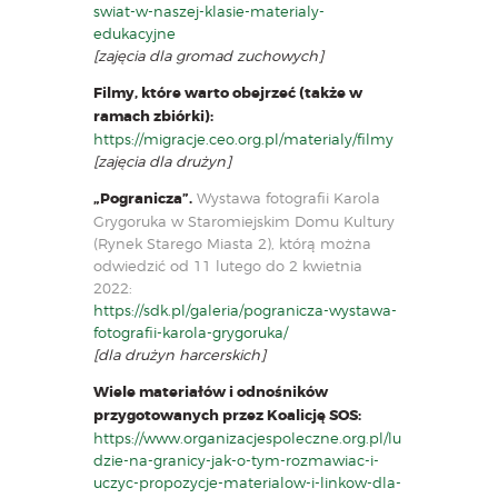
swiat-w-naszej-klasie-materialy-
edukacyjne
[zajęcia dla gromad zuchowych]
Filmy, które warto obejrzeć (także w
ramach zbiórki):
https://migracje.ceo.org.pl/materialy/filmy
[zajęcia dla drużyn]
„Pogranicza”.
Wystawa fotografii Karola
Grygoruka w Staromiejskim Domu Kultury
(Rynek Starego Miasta 2), którą można
odwiedzić od 11 lutego do 2 kwietnia
2022:
https://sdk.pl/galeria/pogranicza-wystawa-
fotografii-karola-grygoruka/
[dla drużyn harcerskich]
Wiele materiałów i odnośników
przygotowanych przez Koalicję SOS:
https://www.organizacjespoleczne.org.pl/lu
dzie-na-granicy-jak-o-tym-rozmawiac-i-
uczyc-propozycje-materialow-
i-linkow-dla-