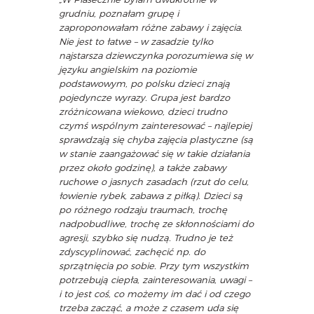
grudniu, poznałam grupę i
zaproponowałam różne zabawy i zajęcia.
Nie jest to łatwe – w zasadzie tylko
najstarsza dziewczynka porozumiewa się w
języku angielskim na poziomie
podstawowym, po polsku dzieci znają
pojedyncze wyrazy. Grupa jest bardzo
zróżnicowana wiekowo, dzieci trudno
czymś wspólnym zainteresować – najlepiej
sprawdzają się chyba zajęcia plastyczne (są
w stanie zaangażować się w takie działania
przez około godzinę), a także zabawy
ruchowe o jasnych zasadach (rzut do celu,
łowienie rybek, zabawa z piłką). Dzieci są
po różnego rodzaju traumach, trochę
nadpobudliwe, trochę ze skłonnościami do
agresji, szybko się nudzą. Trudno je też
zdyscyplinować, zachęcić np. do
sprzątnięcia po sobie. Przy tym wszystkim
potrzebują ciepła, zainteresowania, uwagi –
i to jest coś, co możemy im dać i od czego
trzeba zacząć, a może z czasem uda się