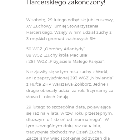
Harcerskiego zakończony!
W sobotę, 29 lutego odbył się jubileuszowy,
XV Zuchowy Turniej Stowarzyszenia
Harcerskiego. Wzięły w nim udział zuchy z
3 męskich gromad zuchowych SH:
50 WGZ „Obrońcy Atlantydy”
88 WGZ „Zuchy króla Maciusia”
i 281 WGZ „Przyjaciele Małego Księcia”.
Nie zjawiły się w tym roku zuchy z Warki,
ani z zaprzyjaźnionej 293 WGZ „Nibylanda”
z Hufca ZHP Warszawa-Żoliborz. Jedne i
drugie obiecały udział za rok. Trzymamy za
słowo i – niech żałują…
29 lutego to szczególna data, pojawiająca
się raz na 4 lata, w tzw. roku przestępnym,
dłuższym o 1 dzień od „normalnego”. W
tym szczególnym dniu, raz na 4 lata,
tradycyjnie obchodzimy Dzień Zucha.
Zaczęliśmy więc spotkanie od życzeń dla