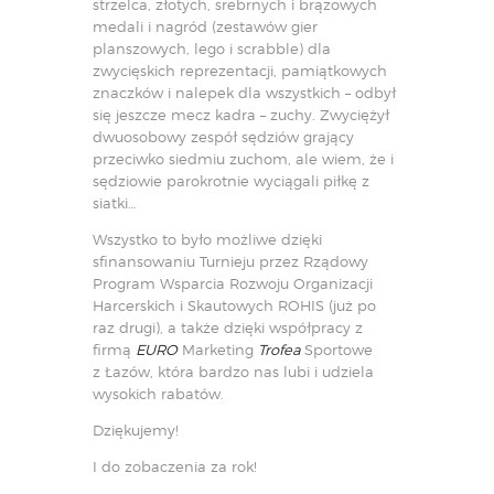
strzelca, złotych, srebrnych i brązowych
medali i nagród (zestawów gier
planszowych, lego i scrabble) dla
zwycięskich reprezentacji, pamiątkowych
znaczków i nalepek dla wszystkich – odbył
się jeszcze mecz kadra – zuchy. Zwyciężył
dwuosobowy zespół sędziów grający
przeciwko siedmiu zuchom, ale wiem, że i
sędziowie parokrotnie wyciągali piłkę z
siatki…
Wszystko to było możliwe dzięki
sfinansowaniu Turnieju przez Rządowy
Program Wsparcia Rozwoju Organizacji
Harcerskich i Skautowych ROHIS (już po
raz drugi), a także dzięki współpracy z
firmą
EURO
Marketing
Trofea
Sportowe
z Łazów, która bardzo nas lubi i udziela
wysokich rabatów.
Dziękujemy!
I do zobaczenia za rok!