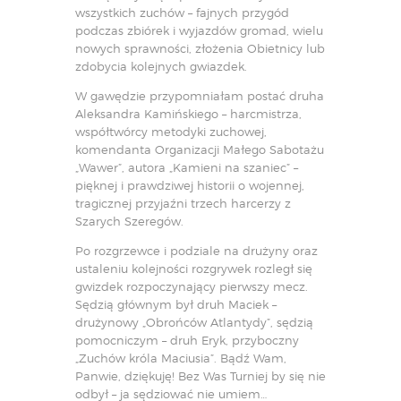
wszystkich zuchów – fajnych przygód
podczas zbiórek i wyjazdów gromad, wielu
nowych sprawności, złożenia Obietnicy lub
zdobycia kolejnych gwiazdek.
W gawędzie przypomniałam postać druha
Aleksandra Kamińskiego – harcmistrza,
współtwórcy metodyki zuchowej,
komendanta Organizacji Małego Sabotażu
„Wawer”, autora „Kamieni na szaniec” –
pięknej i prawdziwej historii o wojennej,
tragicznej przyjaźni trzech harcerzy z
Szarych Szeregów.
Po rozgrzewce i podziale na drużyny oraz
ustaleniu kolejności rozgrywek rozległ się
gwizdek rozpoczynający pierwszy mecz.
Sędzią głównym był druh Maciek –
drużynowy „Obrońców Atlantydy”, sędzią
pomocniczym – druh Eryk, przyboczny
„Zuchów króla Maciusia”. Bądź Wam,
Panwie, dziękuję! Bez Was Turniej by się nie
odbył – ja sędziować nie umiem…