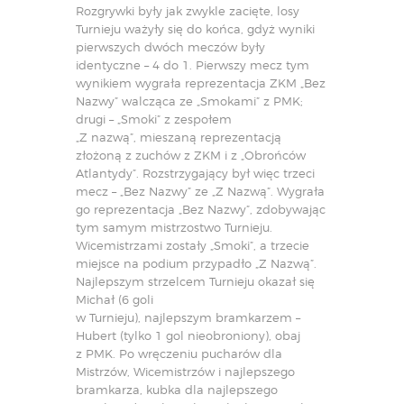
Rozgrywki były jak zwykle zacięte, losy
Turnieju ważyły się do końca, gdyż wyniki
pierwszych dwóch meczów były
identyczne – 4 do 1. Pierwszy mecz tym
wynikiem wygrała reprezentacja ZKM „Bez
Nazwy” walcząca ze „Smokami” z PMK;
drugi – „Smoki” z zespołem
„Z nazwą”, mieszaną reprezentacją
złożoną z zuchów z ZKM i z „Obrońców
Atlantydy”. Rozstrzygający był więc trzeci
mecz – „Bez Nazwy” ze „Z Nazwą”. Wygrała
go reprezentacja „Bez Nazwy”, zdobywając
tym samym mistrzostwo Turnieju.
Wicemistrzami zostały „Smoki”, a trzecie
miejsce na podium przypadło „Z Nazwą”.
Najlepszym strzelcem Turnieju okazał się
Michał (6 goli
w Turnieju), najlepszym bramkarzem –
Hubert (tylko 1 gol nieobroniony), obaj
z PMK. Po wręczeniu pucharów dla
Mistrzów, Wicemistrzów i najlepszego
bramkarza, kubka dla najlepszego