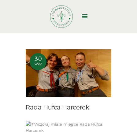
GŁÓWNA
O NAS
DOŁĄCZ
30
WRZ
WYJAZDY
WŁADZE
STRUKTURA
DOKUMENTY
BAZA BIWAKOWA
Rada Hufca Harcerek
KONTAKT
1,5%
Wczoraj miała miejsce Rada Hufca
Harcerek.