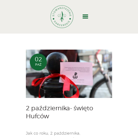
GŁÓWNA
O NAS
DOŁĄCZ
02
PAŹ
WYJAZDY
WŁADZE
STRUKTURA
DOKUMENTY
BAZA BIWAKOWA
2 października- święto
KONTAKT
Hufców
1,5%
Jak co roku, 2 października,