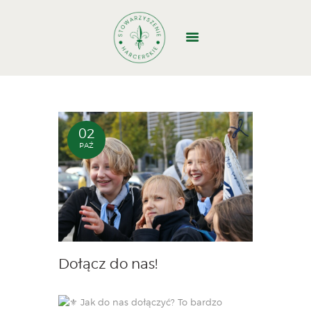
GŁÓWNA
O NAS
DOŁĄCZ
02
PAŹ
WYJAZDY
WŁADZE
STRUKTURA
DOKUMENTY
BAZA BIWAKOWA
KONTAKT
Dołącz do nas!
1,5%
Jak do nas dołączyć? To bardzo