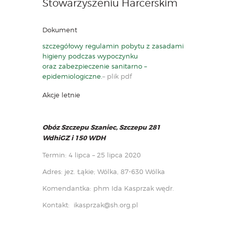
Stowarzyszeniu Harcerskim
Dokument
szczegółowy regulamin pobytu z zasadami
higieny podczas wypoczynku
oraz zabezpieczenie sanitarno –
epidemiologiczne.
– plik pdf
Akcje letnie
Obóz Szczepu Szaniec, Szczepu 281
WdhiGZ i 150 WDH
Termin: 4 lipca – 25 lipca 2020
Adres: jez. Łąkie; Wólka, 87-630 Wólka
Komendantka: phm Ida Kasprzak wędr.
Kontakt:
ikasprzak@sh.org.pl