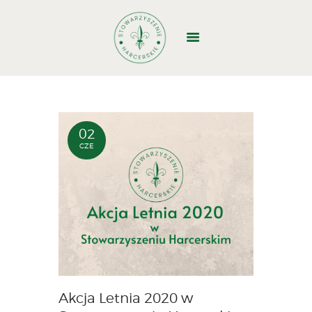
GŁÓWNA
O NAS
DOŁĄCZ
02
CZE
WYJAZDY
WŁADZE
STRUKTURA
DOKUMENTY
BAZA BIWAKOWA
KONTAKT
1,5%
Akcja Letnia 2020 w