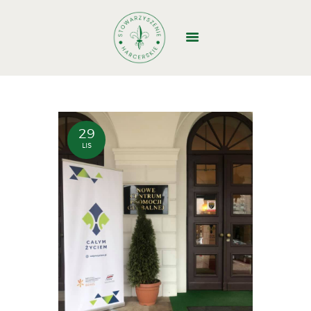
GŁÓWNA
O NAS
DOŁĄCZ
29
LIS
WYJAZDY
WŁADZE
STRUKTURA
DOKUMENTY
BAZA BIWAKOWA
KONTAKT
1,5%